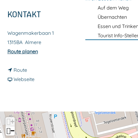
m
Auf dem Weg
e
KONTAKT
Übernachten
p
Essen und Trinke
a
Wagenmakerbaan 1
Tourist Info-Stelle
g
1315BA
Almere
e
b
Route planen
i
b
s
Route
i
a
P
Webseite
s
b
9
P
P
K
9
9
r
K
K
a
+
r
r
k
−
a
a
e