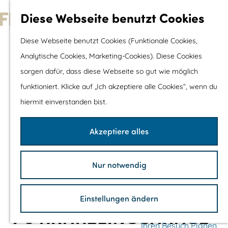
Wassersport &
Diese Webseite benutzt Cookies
Wasserspaß
G
Diese Webseite benutzt Cookies (Funktionale Cookies,
Mit Kinder
e
Analytische Cookies, Marketing-Cookies). Diese Cookies
Shopping
h
sorgen dafür, dass diese Webseite so gut wie möglich
e
funktioniert. Klicke auf „Ich akzeptiere alle Cookies“, wenn du
Die schönsten Routen
n
hiermit einverstanden bist.
Wandern
S
Radfahren
i
Akzeptiere alles
Rennradfahren
e
Schaluppenfahre
z
Mountainbiking
Nur notwendig
u
TOP's
r
Fahrradrastplätz
Einstellungen ändern
H
P9 KRAKELINGGARAGE
o
Ihren Besuch Planen