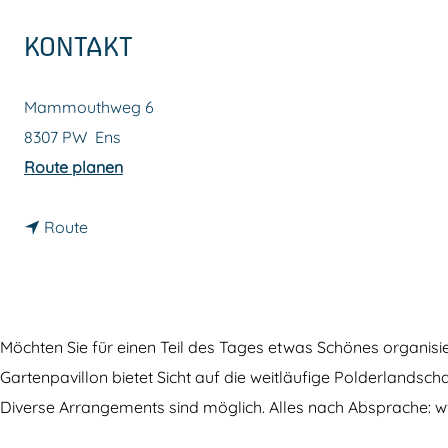
m
KONTAKT
e
p
Mammouthweg 6
a
8307 PW
Ens
g
b
Route planen
e
i
b
s
Route
i
D
s
i
D
e
i
G
Möchten Sie für einen Teil des Tages etwas Schönes organisi
e
ä
Gartenpavillon bietet Sicht auf die weitläufige Polderlandsch
G
r
Diverse Arrangements sind möglich. Alles nach Absprache: w
ä
t