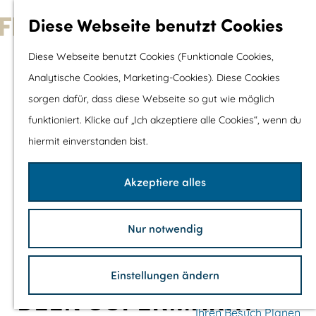
Wassersport &
Diese Webseite benutzt Cookies
Wasserspaß
G
Diese Webseite benutzt Cookies (Funktionale Cookies,
Mit Kinder
e
Analytische Cookies, Marketing-Cookies). Diese Cookies
Shopping
h
sorgen dafür, dass diese Webseite so gut wie möglich
e
funktioniert. Klicke auf „Ich akzeptiere alle Cookies“, wenn du
Die schönsten Routen
n
hiermit einverstanden bist.
Wandern
S
Radfahren
i
Akzeptiere alles
Rennradfahren
e
Schaluppenfahre
z
Mountainbiking
Nur notwendig
u
TOP's
r
Fahrradrastplätz
Einstellungen ändern
H
DEEN SUPERMARKT
o
Ihren Besuch Planen