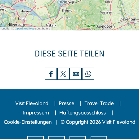
Leaflet
|
©
OpenStreetMap
contributors
DIESE SEITE TEILEN
D
D
D
D
i
i
i
i
e
e
e
e
Visit Flevoland
Presse
Travel Trade
s
s
s
s
Impressum
Haftungsausschluss
e
e
e
e
Cookie-Einstellungen
© Copyright 2026 Visit Flevoland
S
S
S
S
e
e
e
e