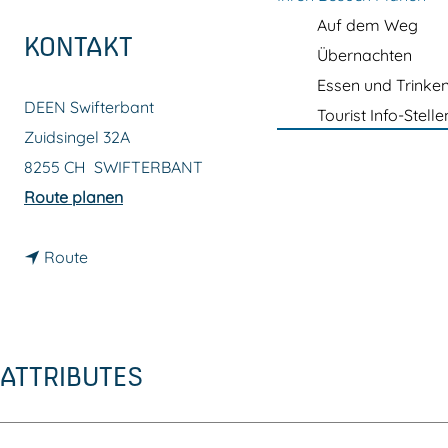
m
Auf dem Weg
e
KONTAKT
Übernachten
p
Essen und Trinke
a
DEEN Swifterbant
Tourist Info-Stelle
g
Zuidsingel 32A
e
8255 CH
SWIFTERBANT
b
Route planen
i
b
s
Route
i
D
s
E
D
E
ATTRIBUTES
E
N
E
s
N
u