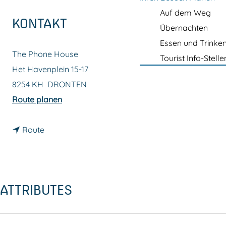
m
Auf dem Weg
e
KONTAKT
Übernachten
p
Essen und Trinke
a
The Phone House
Tourist Info-Stelle
g
Het Havenplein 15-17
e
8254 KH
DRONTEN
b
Route planen
i
b
s
Route
i
T
s
h
T
e
ATTRIBUTES
h
P
e
h
P
o