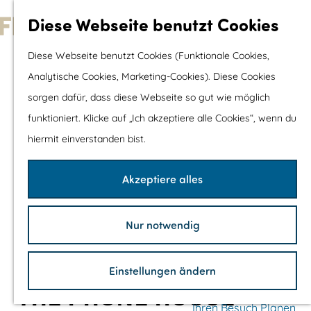
Wassersport &
Diese Webseite benutzt Cookies
Wasserspaß
G
Diese Webseite benutzt Cookies (Funktionale Cookies,
Mit Kinder
e
Analytische Cookies, Marketing-Cookies). Diese Cookies
Shopping
h
sorgen dafür, dass diese Webseite so gut wie möglich
e
funktioniert. Klicke auf „Ich akzeptiere alle Cookies“, wenn du
Die schönsten Routen
n
hiermit einverstanden bist.
Wandern
S
Radfahren
i
Akzeptiere alles
Rennradfahren
e
Schaluppenfahre
z
Mountainbiking
Nur notwendig
u
TOP's
r
Fahrradrastplätz
Einstellungen ändern
H
THE PHONE HOUSE
o
Ihren Besuch Planen