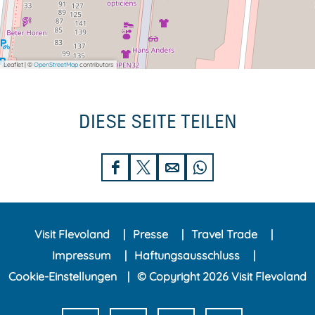
Leaflet
|
©
OpenStreetMap
contributors
DIESE SEITE TEILEN
D
D
D
D
i
i
i
i
e
e
e
e
Visit Flevoland
Presse
Travel Trade
s
s
s
s
Impressum
Haftungsausschluss
e
e
e
e
Cookie-Einstellungen
© Copyright 2026 Visit Flevoland
S
S
S
S
e
e
e
e