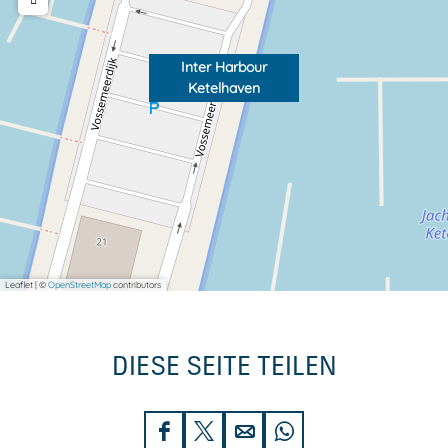
h
v
a
e
v
n
Inter Harbour
Ketelhaven
e
n
Leaflet
|
©
OpenStreetMap
contributors
DIESE SEITE TEILEN
D
D
D
D