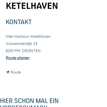
KETELHAVEN
m
e
p
KONTAKT
a
g
Inter Harbour Ketelhaven
e
Vossemeerdijk 23
8251 PM
DRONTEN
b
Route planen
i
b
s
Route
i
I
s
n
I
t
HIER SCHON MAL EIN
n
e