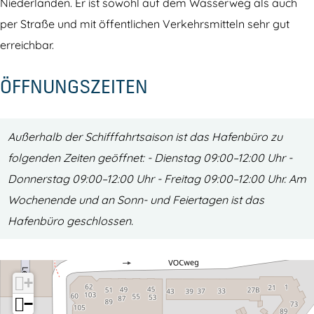
h
h
Niederlanden. Er ist sowohl auf dem Wasserweg als auch
t
a
per Straße und mit öffentlichen Verkehrsmitteln sehr gut
h
f
erreichbar.
a
e
ÖFFNUNGSZEITEN
f
n
e
B
n
a
Außerhalb der Schifffahrtsaison ist das Hafenbüro zu
B
t
folgenden Zeiten geöffnet: - Dienstag 09:00–12:00 Uhr -
a
a
Donnerstag 09:00–12:00 Uhr - Freitag 09:00–12:00 Uhr. Am
t
v
Wochenende und an Sonn- und Feiertagen ist das
a
i
Hafenbüro geschlossen.
v
a
i
h
a
a
+
h
v
−