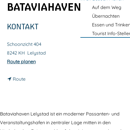
m
BATAVIAHAVEN
Auf dem Weg
e
Übernachten
p
Essen und Trinke
KONTAKT
a
Tourist Info-Stelle
g
Schoonzicht 404
e
8242 KH
Lelystad
b
Route planen
i
b
s
Route
i
Y
s
a
Y
c
a
h
Bataviahaven Lelystad ist ein moderner Passanten- und
c
t
Veranstaltungshafen in zentraler Lage mitten in den