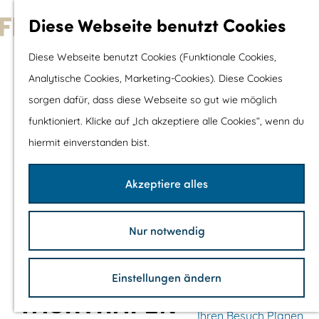
Wassersport &
Diese Webseite benutzt Cookies
Wasserspaß
G
Diese Webseite benutzt Cookies (Funktionale Cookies,
Mit Kinder
e
Analytische Cookies, Marketing-Cookies). Diese Cookies
Shopping
h
sorgen dafür, dass diese Webseite so gut wie möglich
e
funktioniert. Klicke auf „Ich akzeptiere alle Cookies“, wenn du
Die schönsten Routen
n
hiermit einverstanden bist.
Wandern
S
Radfahren
i
Akzeptiere alles
Rennradfahren
e
Schaluppenfahre
z
Mountainbiking
Nur notwendig
u
TOP's
r
Fahrradrastplätz
Einstellungen ändern
H
YACHTHAFEN
o
Ihren Besuch Planen