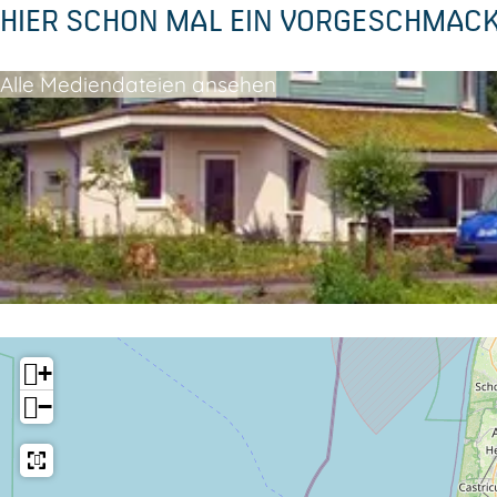
HIER SCHON MAL EIN VORGESCHMAC
n
a
k
n
Alle Mediendateien ansehen
a
s
n
s
+
−