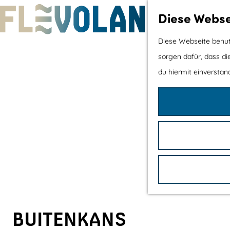
Diese Webse
G
Diese Webseite benutz
e
sorgen dafür, dass di
h
du hiermit einverstand
e
n
S
i
e
z
u
r
H
BUITENKANS
o