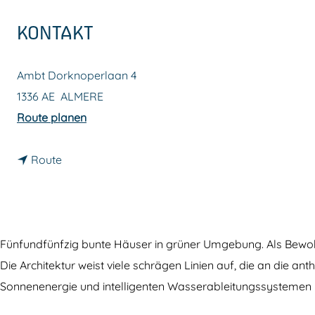
m
KONTAKT
e
p
Ambt Dorknoperlaan 4
a
1336 AE
ALMERE
g
b
Route planen
e
i
b
s
Route
i
B
s
u
B
i
u
t
Fünfundfünfzig bunte Häuser in grüner Umgebung. Als Bewohn
i
e
Die Architektur weist viele schrägen Linien auf, die an die 
t
n
Sonnenenergie und intelligenten Wasserableitungssysteme
e
k