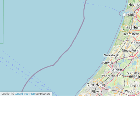
Leaflet
|
©
OpenStreetMap
contributors