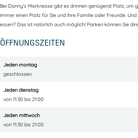
'
M
Bei Danny's Marknesse gibt es drinnen genügend Platz, um gem
s
a
immer einen Platz für Sie und Ihre Familie oder Freunde. Un
M
r
essen? Das ist natürlich auch möglich! Parken können Sie dire
a
k
ÖFFNUNGSZEITEN
r
n
k
e
n
s
Jeden montag
e
s
geschlossen
s
e
s
Jeden dienstag
e
von 11:30 bis 21:00
Jeden mittwoch
von 11:30 bis 21:00