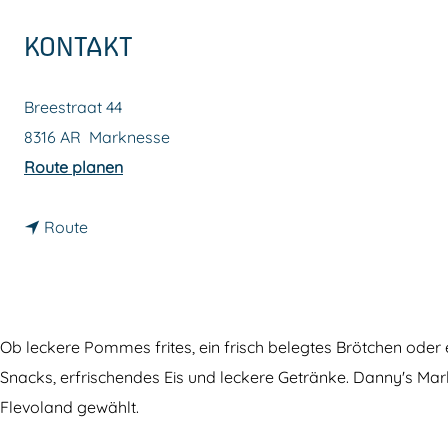
m
KONTAKT
e
p
Breestraat 44
a
8316 AR
Marknesse
g
b
Route planen
e
i
b
s
Route
i
D
s
a
D
n
a
n
Ob leckere Pommes frites, ein frisch belegtes Brötchen oder 
n
y
Snacks, erfrischendes Eis und leckere Getränke. Danny's Mar
n
'
Flevoland gewählt.
y
s