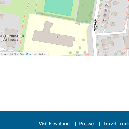
Leaflet
|
©
OpenStreetMap
contributors
Visit Flevoland
Presse
Travel Trad