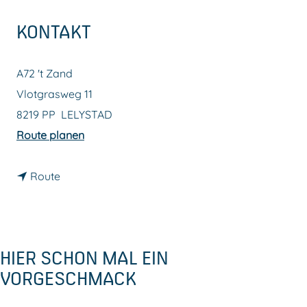
m
KONTAKT
e
p
A72 't Zand
a
Vlotgrasweg 11
g
8219 PP
LELYSTAD
e
b
Route planen
i
b
s
Route
i
A
s
7
A
2
HIER SCHON MAL EIN
7
'
VORGESCHMACK
2
t
'
Z