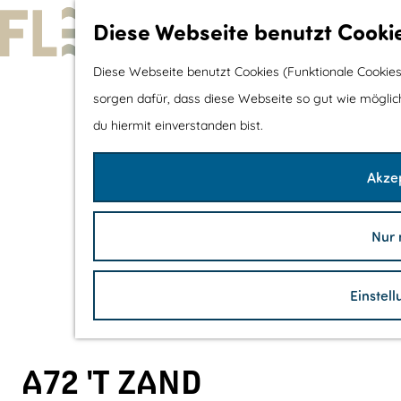
Diese Webseite benutzt Cooki
G
Diese Webseite benutzt Cookies (Funktionale Cookies
e
sorgen dafür, dass diese Webseite so gut wie möglich 
h
du hiermit einverstanden bist.
e
Akzep
n
S
i
Nur 
e
z
Einstel
u
r
H
A72 'T ZAND
o