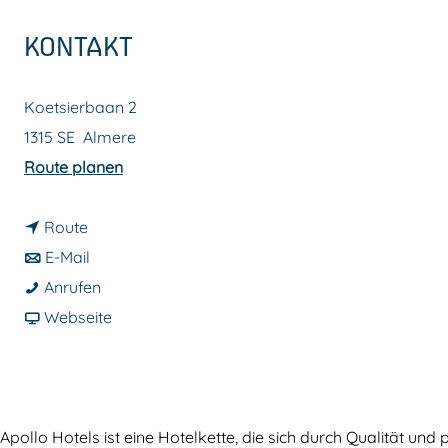
m
KONTAKT
e
p
Koetsierbaan 2
a
1315 SE
Almere
g
b
Route planen
e
i
b
s
Route
i
b
A
E-Mail
s
i
A
p
Anrufen
A
s
p
a
o
Webseite
p
A
o
b
l
o
p
l
A
l
l
o
l
p
o
l
l
o
o
H
Apollo Hotels ist eine Hotelkette, die sich durch Qualität un