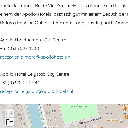
o
l
H
l
o
zurückkommen. Beide Vier-Sterne-Hotels (Almere und Lelystad
H
o
o
l
t
einem der Apollo-Hotels lässt sich gut mit einem Besuch d
o
H
t
o
e
Batavia Fashion Outlet oder einem Tagesausflug nach Amst
t
o
e
H
l
e
t
l
o
s
Apollo Hotel Almere City Centre
l
e
s
t
f
+31 (0)36 527 4500
s
l
f
e
ü
reception.almere@apollohotels.nl
f
s
ü
l
r
ü
f
r
s
G
Apollo Hotel Lelystad City Centre
r
ü
G
f
r
+31 (0)320 24 24 44
G
r
r
ü
u
reception.lelystad@apollohotels.nl
r
G
u
r
p
u
r
p
G
p
+
p
u
p
r
e
−
p
p
e
u
n