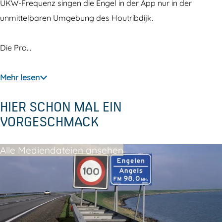
-
e
UKW-Frequenz singen die Engel in der App nur in der
D
i
unmittelbaren Umgebung des Houtribdijk.
e
c
i
h
Die Pro…
c
h
Mehr lesen
HIER SCHON MAL EIN
VORGESCHMACK
Alle Mediendateien ansehen