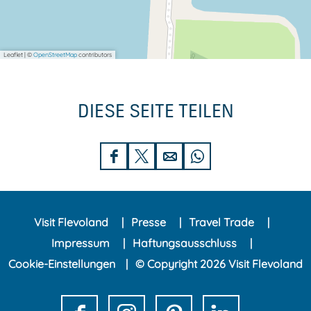
Leaflet
|
©
OpenStreetMap
contributors
DIESE SEITE TEILEN
D
D
D
D
i
i
i
i
e
e
e
e
Visit Flevoland
Presse
Travel Trade
s
s
s
s
Impressum
Haftungsausschluss
e
e
e
e
Cookie-Einstellungen
© Copyright 2026 Visit Flevoland
S
S
S
S
e
e
e
e