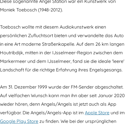
e
a
Diese sogenannte Angel Station war ein Kunstwerk von
l
u
Moniek Toebosch (1948-2012).
a
f
u
d
Toebosch wollte mit diesem Audiokunstwerk einen
f
e
persönlichen Zufluchtsort bieten und verwandelte das Auto
d
m
in eine Art moderne Straßenkapelle. Auf dem 26 km langen
e
H
Houtribdijk, mitten in der IJsselmeer-Region zwischen dem
m
o
Markermeer und dem IJsselmeer, fand sie die ideale 'leere'
H
u
Landschaft für die richtige Erfahrung ihres Engelsgesangs.
o
t
u
r
Am 31. Dezember 1999 wurde der FM-Sender abgeschaltet.
t
i
Auf vielfachen Wunsch kann man ihn aber seit Januar 2020
r
b
wieder hören, denn Angels/Angels ist jetzt auch als App
i
-
verfügbar. Die Angels/Angels-App ist im
Apple Store
und im
b
D
Google Play Store
zu finden. Wie bei der ursprünglichen