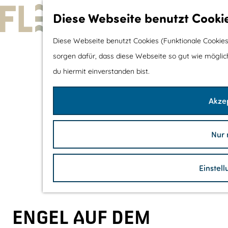
Diese Webseite benutzt Cooki
G
Diese Webseite benutzt Cookies (Funktionale Cookies
e
sorgen dafür, dass diese Webseite so gut wie möglich 
h
du hiermit einverstanden bist.
e
Akzep
n
S
i
Nur 
e
z
Einstel
u
r
H
ENGEL AUF DEM
o