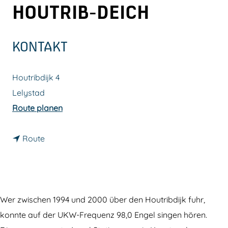
HOUTRIB-DEICH
m
e
p
KONTAKT
a
g
Houtribdijk 4
e
Lelystad
b
Route planen
i
b
s
Route
i
E
s
n
E
g
n
e
Wer zwischen 1994 und 2000 über den Houtribdijk fuhr,
g
l
konnte auf der UKW-Frequenz 98,0 Engel singen hören.