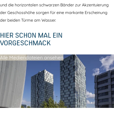
y
i
und die horizontalen schwarzen Bänder zur Akzentuierung
S
d
der Geschosshöhe sorgen für eine markante Erscheinung
i
e
der beiden Türme am Wasser.
d
HIER SCHON MAL EIN
e
VORGESCHMACK
Alle Mediendateien ansehen