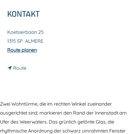
m
KONTAKT
e
p
Koetsierbaan 25
a
1315 SP
ALMERE
g
b
Route planen
e
i
b
s
Route
i
S
s
i
S
d
i
e
Zwei Wohntürme, die im rechten Winkel zueinander
d
b
ausgerichtet sind, markieren den Rand der Innenstadt am
e
y
Ufer des Weerwaters. Das grünlich getönte Glas, die
b
S
rhythmische Anordnung der schwarz umrahmten Fenster