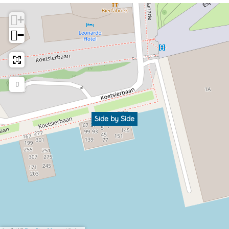
+
−
Side by Side