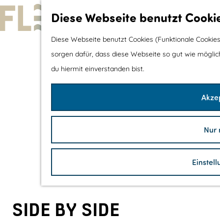
Diese Webseite benutzt Cooki
G
Diese Webseite benutzt Cookies (Funktionale Cookies
e
sorgen dafür, dass diese Webseite so gut wie möglich 
h
du hiermit einverstanden bist.
e
Akzep
n
S
i
Nur 
e
z
Einstel
u
r
H
SIDE BY SIDE
o