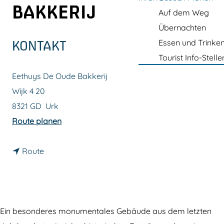
m
BAKKERIJ
Auf dem Weg
e
Übernachten
p
Essen und Trinke
KONTAKT
a
Tourist Info-Stelle
g
Eethuys De Oude Bakkerij
e
Wijk 4 20
8321 GD
Urk
b
Route planen
i
b
s
Route
i
E
s
e
E
t
e
h
Ein besonderes monumentales Gebäude aus dem letzten