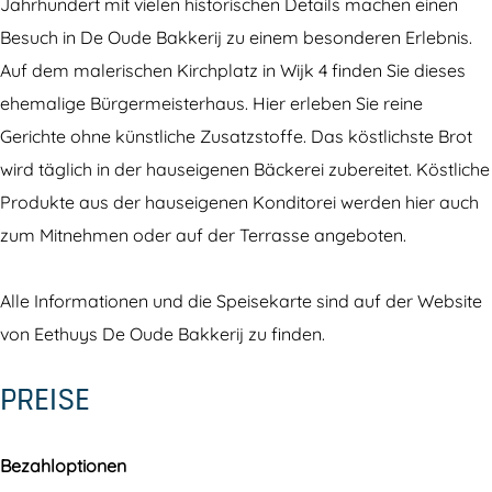
t
u
Jahrhundert mit vielen historischen Details machen einen
h
y
Besuch in De Oude Bakkerij zu einem besonderen Erlebnis.
u
s
Auf dem malerischen Kirchplatz in Wijk 4 finden Sie dieses
y
D
ehemalige Bürgermeisterhaus. Hier erleben Sie reine
s
e
Gerichte ohne künstliche Zusatzstoffe. Das köstlichste Brot
D
O
wird täglich in der hauseigenen Bäckerei zubereitet. Köstliche
e
u
Produkte aus der hauseigenen Konditorei werden hier auch
O
d
zum Mitnehmen oder auf der Terrasse angeboten.
u
e
d
B
Alle Informationen und die Speisekarte sind auf der Website
e
a
von Eethuys De Oude Bakkerij zu finden.
B
k
PREISE
a
k
k
e
k
r
Bezahloptionen