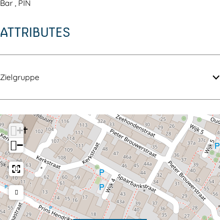
e
i
Bar , PIN
r
j
ATTRIBUTES
i
j
Zielgruppe
+
−