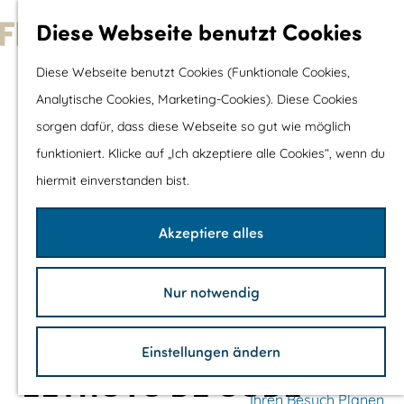
Wassersport &
Diese Webseite benutzt Cookies
Wasserspaß
G
Diese Webseite benutzt Cookies (Funktionale Cookies,
Mit Kinder
e
Analytische Cookies, Marketing-Cookies). Diese Cookies
Shopping
h
sorgen dafür, dass diese Webseite so gut wie möglich
e
funktioniert. Klicke auf „Ich akzeptiere alle Cookies“, wenn du
Die schönsten Routen
n
hiermit einverstanden bist.
Wandern
S
Radfahren
i
Akzeptiere alles
Rennradfahren
e
Schaluppenfahre
z
Mountainbiking
Nur notwendig
u
TOP's
r
Fahrradrastplätz
Einstellungen ändern
H
EETHUYS DE OUDE
o
Ihren Besuch Planen