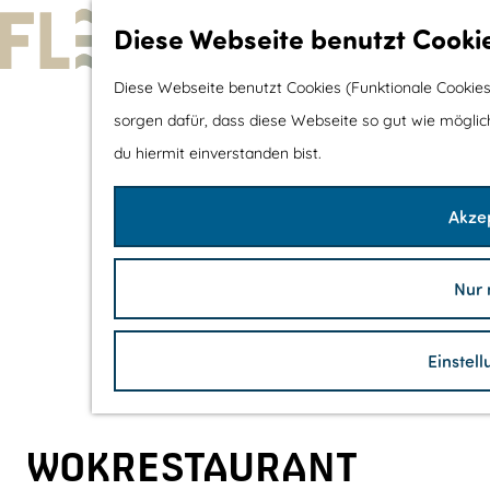
Diese Webseite benutzt Cooki
G
Diese Webseite benutzt Cookies (Funktionale Cookies
e
sorgen dafür, dass diese Webseite so gut wie möglich 
h
du hiermit einverstanden bist.
e
Akzep
n
S
i
Nur 
e
z
Einstel
u
r
H
WOKRESTAURANT
o