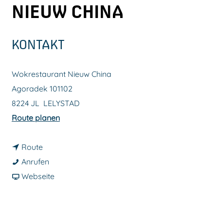
NIEUW CHINA
m
e
p
KONTAKT
a
g
Wokrestaurant Nieuw China
e
Agoradek 101102
8224 JL
LELYSTAD
b
Route planen
i
b
s
Route
i
W
W
Anrufen
s
o
a
o
Webseite
W
k
b
k
o
r
W
r