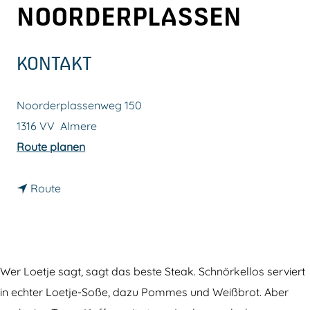
NOORDERPLASSEN
m
e
p
KONTAKT
a
g
Noorderplassenweg 150
e
1316 VV
Almere
b
Route planen
i
b
s
Route
i
L
s
o
L
e
o
t
Wer Loetje sagt, sagt das beste Steak. Schnörkellos serviert
e
j
in echter Loetje-Soße, dazu Pommes und Weißbrot. Aber