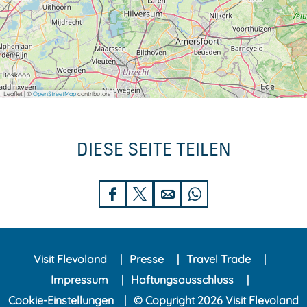
Leaflet
|
©
OpenStreetMap
contributors
DIESE SEITE TEILEN
D
D
D
D
i
i
i
i
e
e
e
e
Visit Flevoland
Presse
Travel Trade
s
s
s
s
Impressum
Haftungsausschluss
e
e
e
e
Cookie-Einstellungen
© Copyright 2026 Visit Flevoland
S
S
S
S