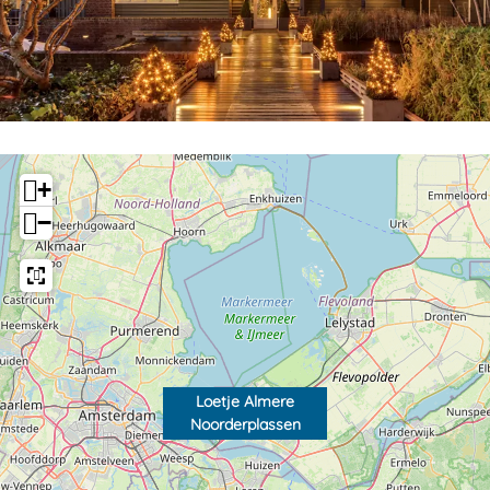
+
−
Loetje Almere
Noorderplassen