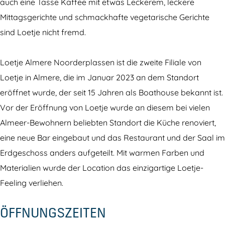
t
e
auch eine Tasse Kaffee mit etwas Leckerem, leckere
j
A
Mittagsgerichte und schmackhafte vegetarische Gerichte
e
l
sind Loetje nicht fremd.
A
m
l
e
Loetje Almere Noorderplassen ist die zweite Filiale von
m
r
Loetje in Almere, die im Januar 2023 an dem Standort
e
e
eröffnet wurde, der seit 15 Jahren als Boathouse bekannt ist.
r
N
Vor der Eröffnung von Loetje wurde an diesem bei vielen
e
o
Almeer-Bewohnern beliebten Standort die Küche renoviert,
N
o
eine neue Bar eingebaut und das Restaurant und der Saal im
o
r
Erdgeschoss anders aufgeteilt. Mit warmen Farben und
o
d
Materialien wurde der Location das einzigartige Loetje-
r
e
Feeling verliehen.
d
r
ÖFFNUNGSZEITEN
e
p