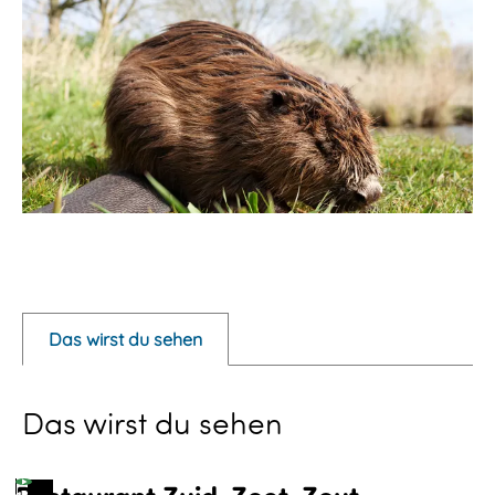
P
o
p
Das wirst du sehen
u
p
Das wirst du sehen
m
i
t