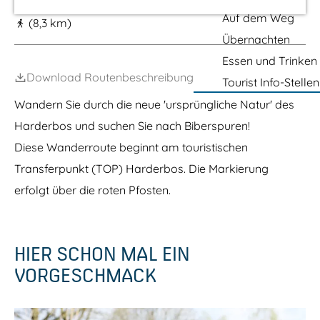
m
e
t
Auf dem Weg
n
(8,3 km)
e
e
P
r
Übernachten
a
p
p
r
Essen und Trinken
a
a
k
r
Download Routenbeschreibung
Tourist Info-Stellen
F
c
g
l
V
Wandern Sie durch die neue 'ursprüngliche Natur' des
e
e
e
v
Harderbos und suchen Sie nach Biberspuren!
l
o
u
Diese Wanderroute beginnt am touristischen
s
w
t
e
Transferpunkt (TOP) Harderbos. Die Markierung
r
m
a
erfolgt über die roten Pfosten.
e
n
e
d
r
HIER SCHON MAL EIN
VORGESCHMACK