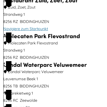
Restaurant Zuid, Zoet, Zout
1
B
Zuid, Zoet, Zout
i
Strandweg 1
l
8256 RZ
BIDDINGHUIZEN
d
Navigiere zum Startpunkt
ö
Molecaten Park Flevostrand
R
2
f
e
Molecaten Park Flevostrand
f
s
Strandweg 1
n
t
8256 RZ
BIDDINGHUIZEN
e
Landal Waterparc Veluwemeer
a
M
3
n
u
o
Landal Waterparc Veluwemeer
r
l
Leuvenumse Beek 1
a
e
8256 TB
BIDDINGHUIZEN
n
c
L
Karekietweg 1
4
t
a
a
8256 RC
Zeewolde