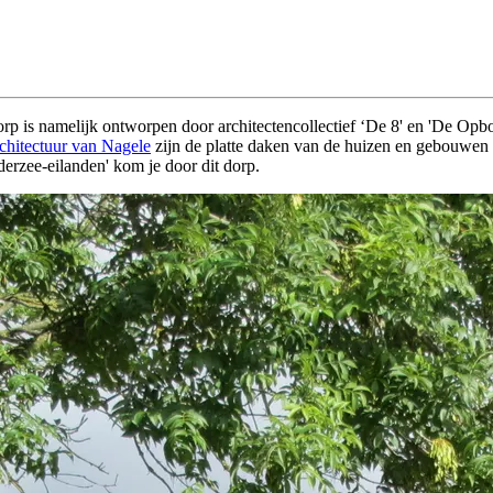
rp is namelijk ontworpen door architectencollectief ‘De 8' en 'De Op
rchitectuur van Nagele
zijn de platte daken van de huizen en gebouwen 
derzee-eilanden' kom je door dit dorp.