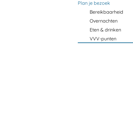
m
Plan je bezoek
e
Bereikbaarheid
p
Overnachten
a
Eten & drinken
g
VVV-punten
e