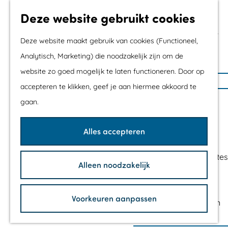
Met kids
Deze website gebruikt cookies
Shoppen
Mix & Match jouw
Deze website maakt gebruik van cookies (Functioneel,
dagje uit
Analytisch, Marketing) die noodzakelijk zijn om de
website zo goed mogelijk te laten functioneren. Door op
G
Agenda
accepteren te klikken, geef je aan hiermee akkoord te
a
De mooiste routes
gaan.
n
Wandelroutes
a
Fietsroutes
Alles accepteren
a
Wielrenroutes
r
Mountainbikeroutes
Alleen noodzakelijk
d
Vaarroutes
e
TOP's
h
Voorkeuren aanpassen
Fietspauzepunten
o