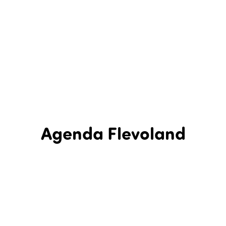
Agenda Flevoland
In Flevoland is een hele hoop te beleven! Bekijk in de agenda
hieronder wat er de komende tijd in Flevoland te zien en te