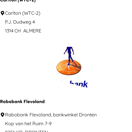
s
l
l
C
Carlton (WTC-2)
a
o
a
P.J. Oudweg 4
v
t
r
1314 CH
ALMERE
e
e
l
r
n
t
i
o
v
n
m
(
c
W
o
T
r
C
Rabobank Flevoland
o
-
R
Rabobank Flevoland, bankwinkel Dronten
n
2
a
Kop van het Ruim 7-9
a
)