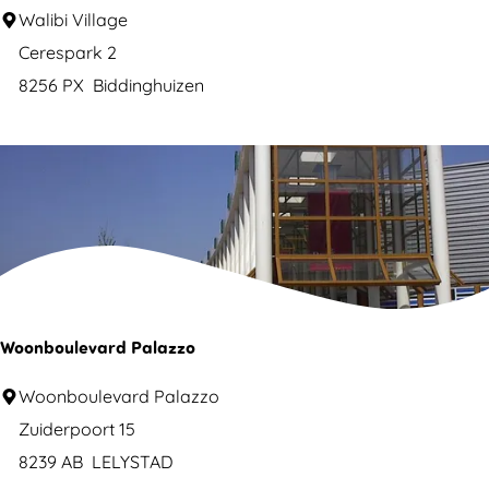
i
n
W
Walibi Village
j
e
a
Cerespark 2
M
l
8256 PX
Biddinghuizen
h
o
i
n
m
b
i
i
e
q
V
u
n
i
e
?
l
l
a
Woonboulevard Palazzo
g
W
Woonboulevard Palazzo
e
o
Zuiderpoort 15
-
o
8239 AB
LELYSTAD
f