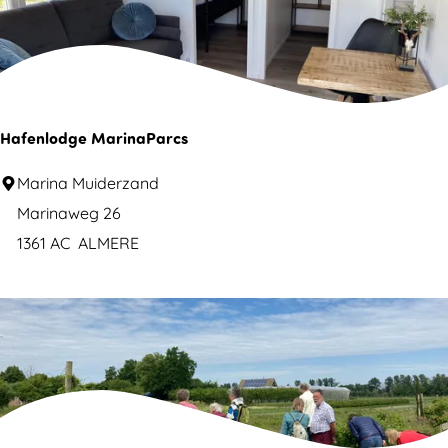
a
g
e
Hafenlodge MarinaParcs
H
Marina Muiderzand
a
Marinaweg 26
f
1361 AC
ALMERE
e
n
l
o
d
g