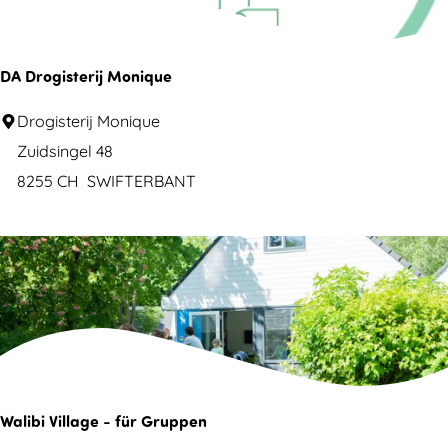
a
n
c
e
n
h
s
DA Drogisterij Monique
a
:
c
t
D
Drogisterij Monique
h
A
Zuidsingel 48
d
:
D
8255 CH
SWIFTERBANT
u
r
o
u
g
n
i
t
s
t
e
e
r
r
Walibi Village - für Gruppen